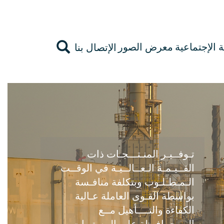
الإجتماعية
معرض الصور
الإتصال بنا
تـوفــيـر المنـتـــجـات ذات
القــيـمـة الـعــالــيـة في الوقــت
الـمـطـلـوب وبتكلفة منافـسة
بواسطة القـوى العاملة عـالية
الكفاءة والتــــأهيل مــع
المــحــافـظة على المستويات