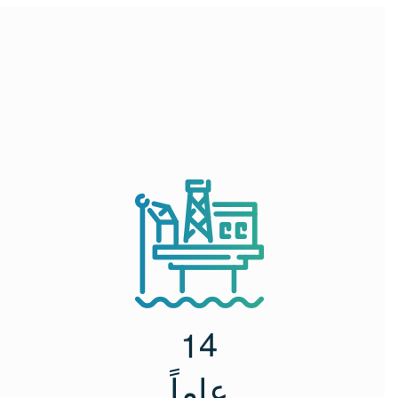
1
4
عاماً