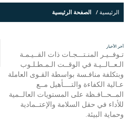
الرئيسية
الصفحة الرئيسية
آخر الأخبار
تـوفــيـر المنـتـــجـات ذات القــيـمـة
الـعــالــيـة في الوقــت الـمـطـلـوب
وبتكلفة منافـسة بواسطة القـوى العاملة
عـالية الكفاءة والتــــأهيل مــع
المــحــافـظة على المستويات العالــمية
للأداء في حقل السلامة والإعتــمادية
وحماية البيئة.