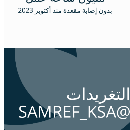
بدون إصابة مقعدة منذ أكتوبر 2023
لتغريدات
@SAMREF_KS