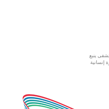
شفى ينبع
 إنسانية
مساهمة في
ة التبرع
لية
اء، وتشجيع
ابي
.