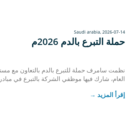
Saudi arabia
,
2026-07-14
حملة التبرع بالدم 2026م
نظمت سامرف حملة للتبرع بالدم بالتعاون مع مست
جدات
العام، شارك فيها موظفي الشركة بالتبرع في مبادرة
تهدف إلى دعم بنك الدم بمستشفى ينبع العام وال
إقرأ المزيد
تلبية احتياجات المرضى، إلى جانب نشر الوعي بأهمي
بالدم ودوره في إنقاذ الأرواح
.
وتأتي هذه المبادرة امتدادًا لالتزام سامرف بالمسؤو
الإجتماعية، وحرصها على تعزيز ثقافة التطوع والعط
موظفيها على الإسهام في المبادرات ذات الأثر الإيج